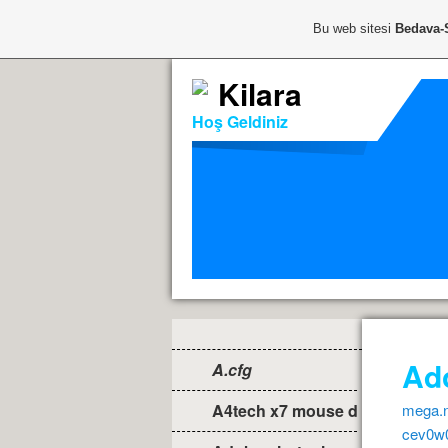
Bu web sitesi
Bedava-
Kilara
Hoş Geldiniz
Ad
A.cfg
A4tech x7 mouse driver
mega.
cev0w