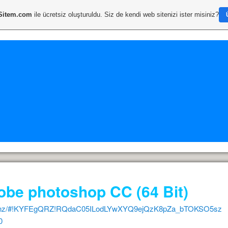
Sitem.com
ile ücretsiz oluşturuldu. Siz de kendi web sitenizi ister misiniz?
obe photoshop CC (64 Bit)
nz/#!KYFEgQRZ!RQdaC05ILodLYwXYQ9ejQzK8pZa_bTOKSO5sz
0