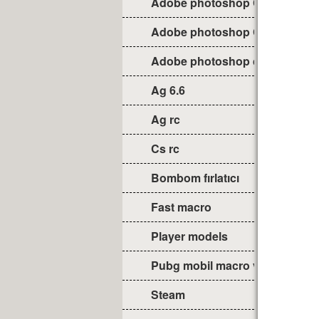
Adobe photoshop CC 2018 (32 
Adobe photoshop CC (64 Bit)
Adobe photoshop cs6
Ag 6.6
Ag rc
Cs rc
Bombom fırlatıcı
Fast macro
Player models
Pubg mobil macro v1.0
Steam