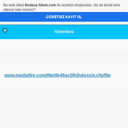
Bu web sitesi
Bedava-Sitem.com
ile ücretsiz oluşturuldu. Siz de kendi web
sitenizi ister misiniz?
ÜCRETSIZ KAYIT OL
hlmerkez
)
www.mediafire.com/file/4k46ac0lhjhdosx/a.cfg/file